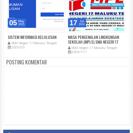
05
17
May
Jul
2025
2024
SISTEM INFORMASI KELULUSAN
MASA PENGENALAN LINGKUNGAN
PE
SEKOLAH (MPLS) SMA NEGERI 17
SM
SMA Negeri 17 Maluku Tengah
kti
MALUKU TENGAH TAHUN PELAJARAN
TA
2025/5/5
SMA Negeri 17 Maluku Tengah
S
i
2024/2025
2024/7/17
2
POSTING KOMENTAR